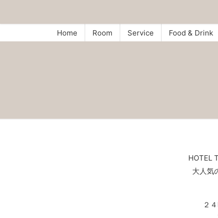
Home
Room
Service
Food & Drink
HOTE
大人気
２４