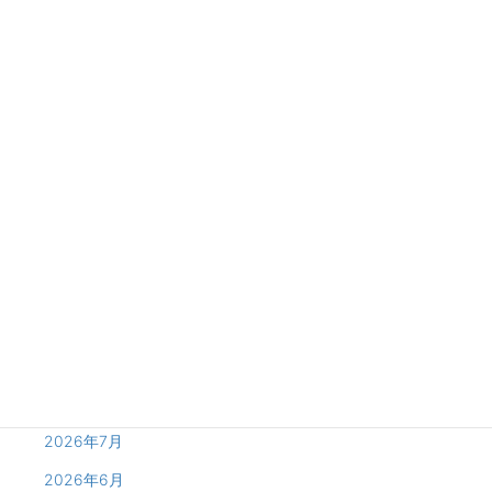
2026年6月20日
Campaign
夏季限定｜夏の思い出を特別に♡水着＆浴衣のコスプレ開
始♪
夏の思い出をさらに特別にする、期間限定「夏コスプレ」がレンタル
スタート！ 「水着も浴衣も勢揃い！」 夏祭り気分の浴衣姿や、リゾー
ト感あふれる水着姿で、いつもと違う特別なホテルデートにおすすめで
す♪ お気に入 […]
Archives
2026年8月
2026年7月
2026年6月