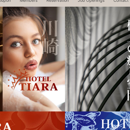
oupon
Members
Reservation
Job Openings
Contact