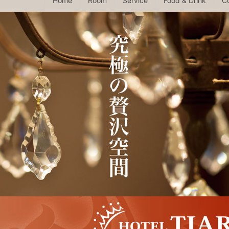
Home
Room
Service
Food & Drink
C