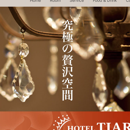
Home
Room
Service
Food & Drink
C