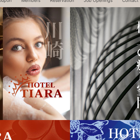
oupon
Members
Reservation
Job Openings
Contact