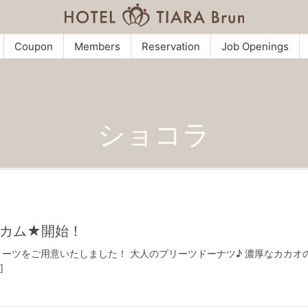
Coupon
Members
Reservation
Job Openings
ショコラ
カム★開始！
ーツをご用意いたしました！ 大人のプリーツドーナツ♪ 濃厚なカカオ
]