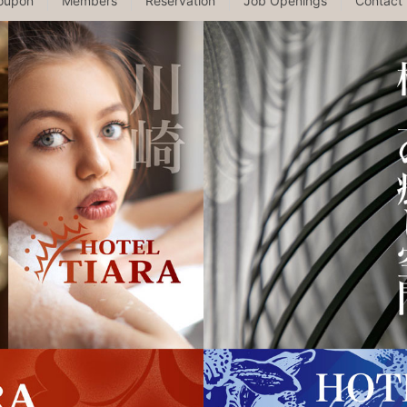
oupon
Members
Reservation
Job Openings
Contact