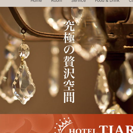
Home
Room
Service
Food & Drink
C