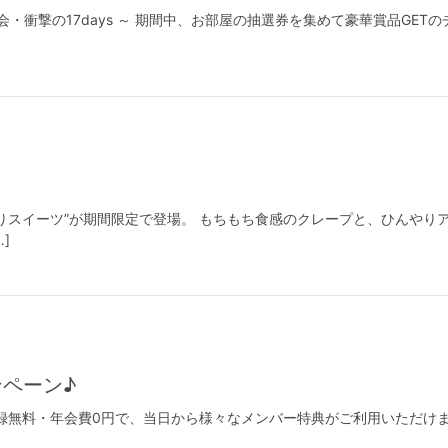
抽選会・衝撃の17days ～ 期間中、お部屋の抽選券を集めて豪華賞品GETの
りスイーツ”が期間限定で登場。 もちもち食感のクレープと、ひんやり
]
ンペーン♪
中！登録無料・年会費0円で、当日から様々なメンバー特典がご利用いただ