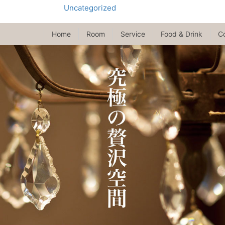
Uncategorized
Home
Room
Service
Food & Drink
C