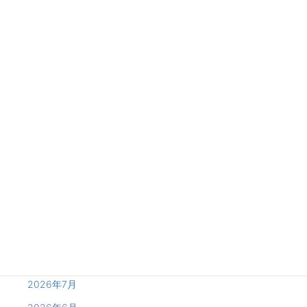
シャンプー
セルフエステ
ティアラブラン
ドライタオル
トリートメント
プロテイン
ホテル
ミルク
メンバー
リファ
レンタル
厚木
大和
座間
海老名
無料
特室限定
町田
相模大野
神奈川
綾瀬
藤沢
【公式】TIARA Brun｜LINE公式アカウント開始
グランドメニュー｜待望のフルリニューアル☆エリア最大級
200種以上！
Archives
2026年8月
2026年7月