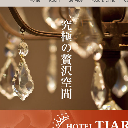
Home
Room
Service
Food & Drink
C