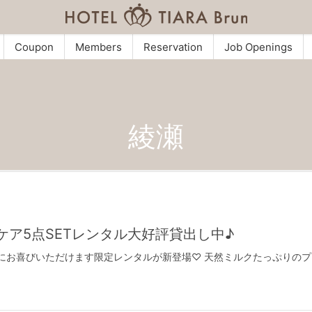
Coupon
Members
Reservation
Job Openings
綾瀬
アケア5点SETレンタル大好評貸出し中♪
にさらにお喜びいただけます限定レンタルが新登場♡ 天然ミルクたっぷりのプ