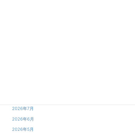
Special Plan
バレンタイン＆ホワイトデー限定プラン★ご予約受付中
愛を確認する最大イベントが今年もやってきた♪ 予約で安心の部屋確
保・事前決済でスマートチェックイン！TIARA Brunのカップルズ予約
はPayPayで事前決済が可能です★ 数量限定で“ バレンタイン＆ホワイ
トデーご宿泊 […]
Archives
2026年8月
2026年7月
2026年6月
2026年5月