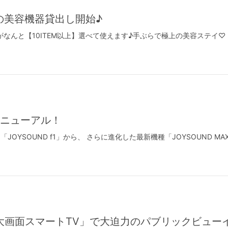
の美容機器貸出し開始♪
なんと【10ITEM以上】選べて使えます♪手ぶらで極上の美容ステイ
リニューアル！
た「JOYSOUND f1」から、 さらに進化した最新機種「JOYSOUND M
室「大画面スマートTV」で大迫力のパブリックビュー