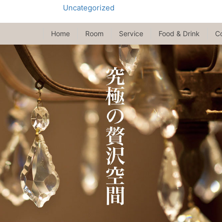
Uncategorized
Home
Room
Service
Food & Drink
C